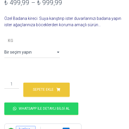
Fiyat
₺
499,99
–
₺
999,99
aralığı:
Özel Badana kireci Suya karıştırıp ister duvarlarınızı badana yapın
₺ 499,99
ister ağaçlarınıza böceklerden koruma amaçlı sürün…
-
KG
₺ 999,99
Erciyes
Badana
SEPETE EKLE
Kireci
Sönmüş
Badana
WHATSAPP ILE DETAYLI BILGI AL
Kireci
-
Özel