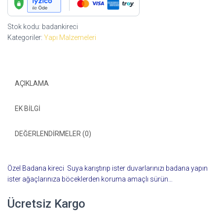
Badana
Kireci
Stok kodu:
badankireci
adet
Kategoriler:
Yapı Malzemeleri
AÇIKLAMA
EK BILGI
DEĞERLENDIRMELER (0)
Özel Badana kireci Suya karıştırıp ister duvarlarınızı badana yapın
ister ağaçlarınıza böceklerden koruma amaçlı sürün…
Ücretsiz Kargo