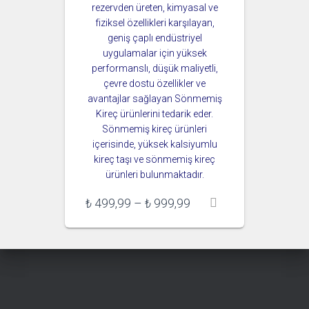
rezervden üreten, kimyasal ve
fiziksel özellikleri karşılayan,
geniş çaplı endüstriyel
uygulamalar için yüksek
performanslı, düşük maliyetli,
çevre dostu özellikler ve
avantajlar sağlayan Sönmemiş
Kireç ürünlerini tedarik eder.
Sönmemiş kireç ürünleri
içerisinde, yüksek kalsiyumlu
kireç taşı ve sönmemiş kireç
ürünleri bulunmaktadır.
Fiyat
₺
499,99
–
₺
999,99
aralığı:
₺ 499,99
-
₺ 999,99